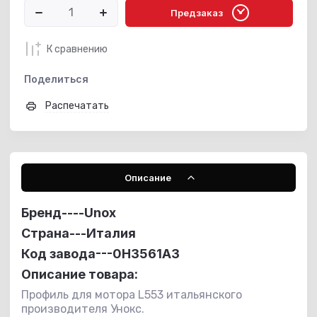
Предзаказ
К сравнению
Поделиться
Распечатать
Описание
Бренд----
Unox
Страна---Италия
Код завода---0H3561A3
Описание товара:
Профиль для мотора L553 итальянского
производителя Унокс.