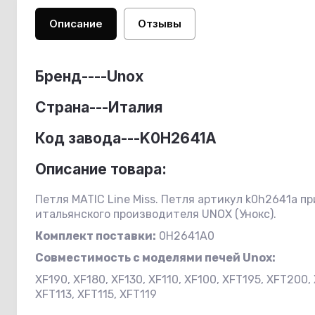
Описание
Отзывы
Бренд----
Unox
Страна---Италия
Код завода---K0H2641A
Описание товара:
Петля MATIC Line Miss. Петля артикул k0h2641a 
итальянского производителя UNOX (Унокс).
Комплект поставки:
0H2641A0
Совместимость с
моделями печей Unox:
XF190, XF180, XF130, XF110, XF100, XFT195, XFT200,
XFT113, XFT115, XFT119