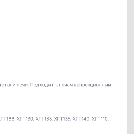
 детали печи. Подходит к печам конвекционным
XFT188, XFT130, XFT133, XFT135, XFT140, XFT110,