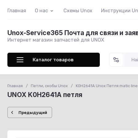
Главная
О нас
Схемы Unox
Инструкции U
Unox-Service365 Почта для связи и зая
Интернет магазин запчастей для UNOX
Каталог товаров
Главная
/
Петли, скобы Unox
/
K0H2641A Unox Петля matic line
UNOX K0H2641A петля
Предыдущий