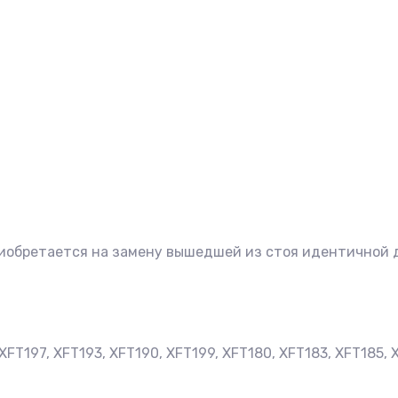
приобретается на замену вышедшей из стоя идентичной
 XFT197, XFT193, XFT190, XFT199, XFT180, XFT183, XFT185, 