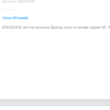
Артикул:
K0H2641A
Unox (Италия)
K0H2641A петля нижняя бренд unox к печам серии XF, 