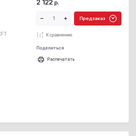
2 122
р.
Предзаказ
XFT
К сравнению
Поделиться
Распечатать