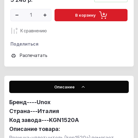
В корзину
К сравнению
Поделиться
Распечатать
Описание
Бренд----
Unox
Страна---Италия
Код завода---KGN1520A
Описание товара:
Резинка-уплотнитель (kgn1520a) помогает