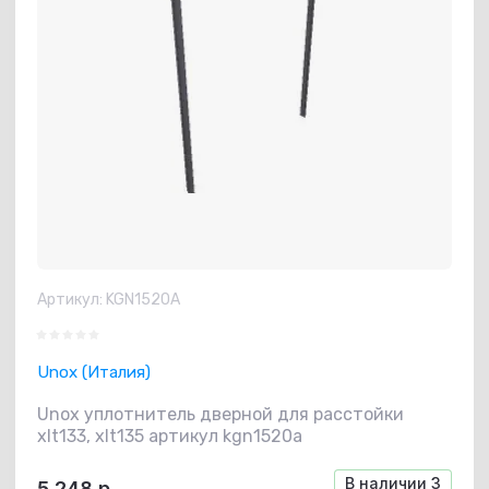
Артикул:
KGN1520A
Unox (Италия)
Unox уплотнитель дверной для расстойки
xlt133, xlt135 артикул kgn1520a
В наличии
3
5 248
р.