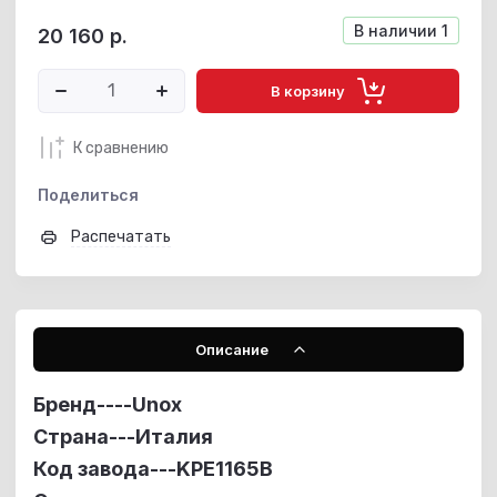
В наличии
1
20 160
р.
В корзину
К сравнению
Поделиться
Распечатать
Описание
Бренд----
Unox
Страна---Италия
Код завода---KPE1165B