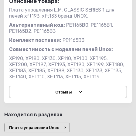
Описание товара:
Плата управления L.M. CLASSIC SERIES 1 для
печей xft193, xft133 бренд UNOX.
Альтернативный код:
PE1165B0, PE1165B1,
PE1165B2, PE1165B3
Комплект поставки:
PE1165B3
Совместимость с
моделями печей Unox:
XF190, XF180, XF130, XF110, XF100, XFT195,
XFT200, XFT197, XFT193, XFT190, XFT199, XFT180,
XFT183, XFT185, XFT188, XFT130, XFT133, XFT135,
XFT140, XFT110, XFT113, XFT115, XFT119
Отзывы
Находится в разделах
Платы управления Unox