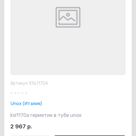
Артикул:
KSL1170A
Unox (Италия)
ksl1170a герметик в тубе unox
2 967
р.