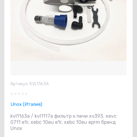
Артикул:
KVL1163A
Unox (Италия)
kvl1163a / kvl1117a фильтр к печи xv393, xevc
0711 e1r, xebc 10eu e1r, xebc 10eu eprm бренд
Unox