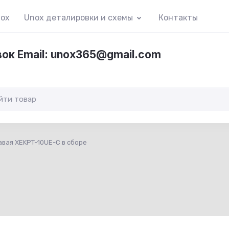
nox
Unox деталировки и схемы
Контакты
вок Email: unox365@gmail.com
авая XEKPT-10UE-C в сборе