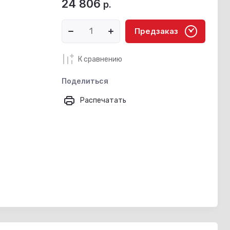
24 806
р.
Предзаказ
К сравнению
Поделиться
Распечатать