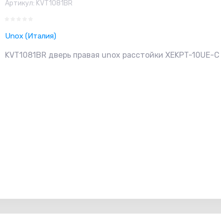
Артикул:
KVT1081BR
Unox (Италия)
KVT1081BR дверь правая unox расстойки XEKPT-10UE-C