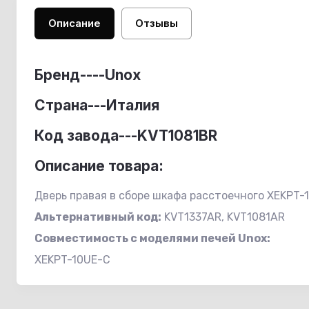
Описание
Отзывы
Бренд----
Unox
Страна---Италия
Код завода---KVT1081BR
Описание товара:
Дверь правая в сборе шкафа расстоечного XEKPT-
Альтернативный код:
KVT1337AR, KVT1081AR
Совместимость с
моделями печей Unox:
XEKPT-10UE-C