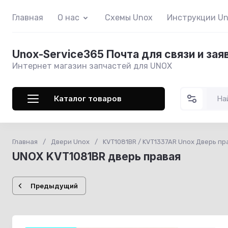
Главная
О нас
Схемы Unox
Инструкции U
Unox-Service365 Почта для связи и зая
Интернет магазин запчастей для UNOX
Каталог товаров
Главная
/
Двери Unox
/
KVT1081BR / KVT1337AR Unox Дверь пр
UNOX KVT1081BR дверь правая
Предыдущий