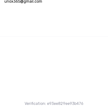
unox365@gmail.com
Verification: e93ee829ee93b476